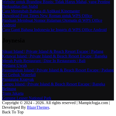
Website untuk Branding Bisnis: Tidak Harus Mahal, yang Penting
Berkualitas dan Stabil
Cara Mengubah Bahasa di Aplikasi Kinemaster
Download Font Times New Roman untuk WPS Office
Panduan Membuat Nomor Halaman Otomatis di WPS Office
Android
Cara Ganti Bahasa Indonesia ke Inggris di WPS Office Android
Joynesia
Sikuai Island | Private Island & Beach Resort Escape | Padang
Ketawai Island | Private Island & Beach Resort Escape | Bangka
Merah Putih Restaurant | Dine In Restaurants | Bali
Wedang Uwuh
Pasumpahan Island | Private Island & Beach Resort Escape | Padang
Sri Gethuk Waterfall
Panggung Krapyak
Lampu Island | Private Island & Beach Resort Escape | Bangka
Belitung
Trans Jakarta
Gunung Leuser National Park
Copyright © 2024 - 2026. All rights reserved | MampirJogja.com |
Developed By
BlazeThemes
.
Back To Top