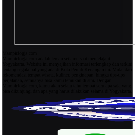
MampirJogja.com
MampirJogja.com adalah teman setiamu saat menjelajahi
Yogyakarta. Website ini menyajikan informasi terlengkap dan terkini
tentang segala hal yang ada di Kota Penuh Kenangan ini. Mulai dari
rekomendasi tempat wisata, kuliner, penginapan, hingga tips-tips
perjalanan, semuanya bisa kamu temukan di sini. Dengan
MampirJogja.com, kamu akan selalu tahu tempat seru apa saja yang
bisa dikunjungi dan apa yang harus dilakukan selama di Yogyakarta.