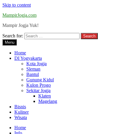
Skip to content
MampirJogja.com
Mampir Jogja Yuk!
Search for:
Menu
Home
DI Yogyakarta
Kota Jogja
Sleman
Bantul
Gunung Kidul
Kulon Progo
Sekitar Jogja
Klaten
Magelang
Bisnis
Kuliner
Wisata
Home
Info